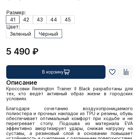
Размер:
41
42
43
44
45
Цвет:
Зеленый
Чёрный
5 490 ₽
В корзину
Описание
Кроссовки Remington Trainer II Black разработаны для 
тех, кто ведёт активный образ жизни в городских 
условиях. 

Благодаря сочетанию воздухопроницаемого 
полиэстера и прочных накладок из TPU и резины, обувь 
обеспечивает оптимальный комфорт при ходьбе и не 
перегревает стопу. Подошва из материала EVA 
эффективно амортизирует удары, снижая нагрузку на 
суставы, а резиновый слой в основании повышает 
устойчивость и сцепление с различными поверхностями. 