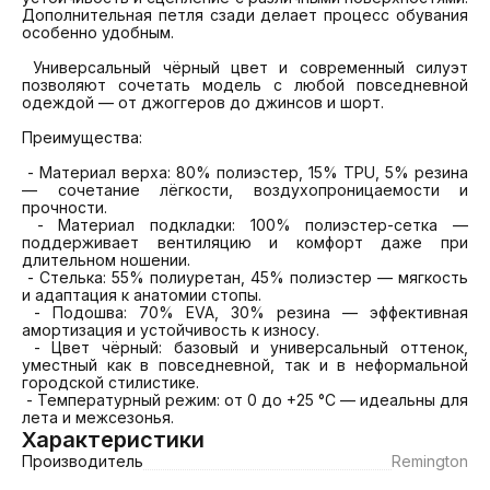
Дополнительная петля сзади делает процесс обувания 
особенно удобным.

 Универсальный чёрный цвет и современный силуэт 
позволяют сочетать модель с любой повседневной 
одеждой — от джоггеров до джинсов и шорт.

Преимущества:

 - Материал верха: 80% полиэстер, 15% TPU, 5% резина 
— сочетание лёгкости, воздухопроницаемости и 
прочности.

 - Материал подкладки: 100% полиэстер-сетка — 
поддерживает вентиляцию и комфорт даже при 
длительном ношении.

 - Стелька: 55% полиуретан, 45% полиэстер — мягкость 
и адаптация к анатомии стопы.

 - Подошва: 70% EVA, 30% резина — эффективная 
амортизация и устойчивость к износу.

 - Цвет чёрный: базовый и универсальный оттенок, 
уместный как в повседневной, так и в неформальной 
городской стилистике.

 - Температурный режим: от 0 до +25 °C — идеальны для 
лета и межсезонья.
Характеристики
Производитель
Remington