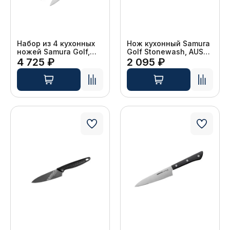
Набор из 4 кухонных
Нож кухонный Samura
ножей Samura Golf,
Golf Stonewash, AUS-
AUS-8, чёрный
8, 221 мм
4 725 ₽
2 095 ₽