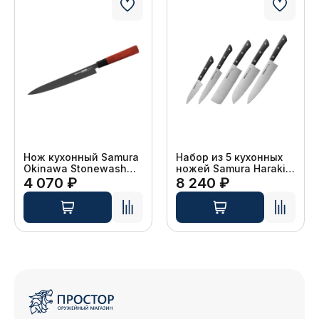
Нож кухонный Samura
Набор из 5 кухонных
Okinawa Stonewash
ножей Samura Harakiri,
Янагиба, AUS-8, 240
AUS-8, чёрный
4 070 ₽
8 240 ₽
мм