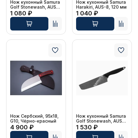
Нож кухонный Samura
Нож кухонный Samura
Golf Stonewash, AUS-
Harakiri, AUS-8, 120 мм
8, 98 мм
1 080 ₽
1 040 ₽
Нож Сербский, 95х18,
Нож кухонный Samura
G10, Чёрно-красный
Golf Stonewash, AUS-
8, 167 мм
4 900 ₽
1 530 ₽