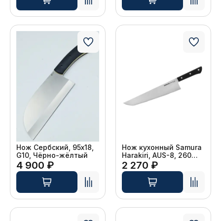
Нож Сербский, 95х18,
Нож кухонный Samura
G10, Чёрно-жёлтый
Harakiri, AUS-8, 260
мм, чёрный
4 900 ₽
2 270 ₽