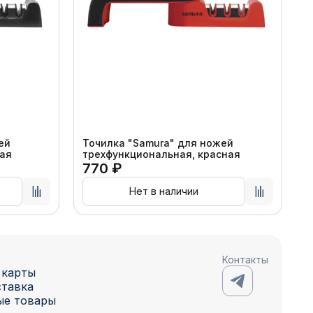
ей
Точилка "Samura" для ножей
ная
трехфункциональная, красная
770 ₽
Нет в наличии
Контакты
 карты
ставка
ые товары