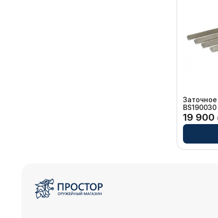
TSPROF
Заточное 
BS190030
19 900