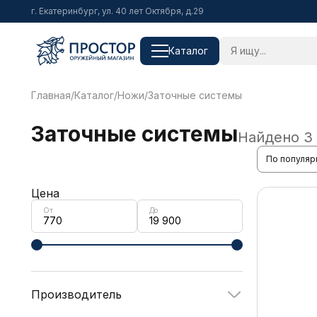
г. Екатеринбург, ул. 40 лет Октября, д.29
Каталог
Главная
/
Каталог
/
Ножи
/
Заточные системы
Заточные системы
Найдено
3
По популяр
Цена
От
До
Производитель
Samura