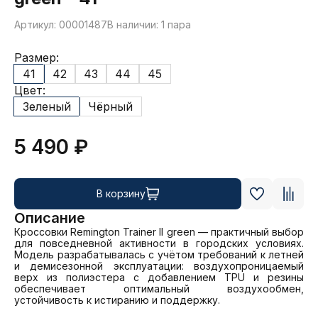
Артикул: 00001487
В наличии: 1 пара
Размер:
41
42
43
44
45
Цвет:
Зеленый
Чёрный
5 490 ₽
В корзину
Описание
Кроссовки Remington Trainer II green — практичный выбор 
для повседневной активности в городских условиях. 
Модель разрабатывалась с учётом требований к летней 
и демисезонной эксплуатации: воздухопроницаемый 
верх из полиэстера с добавлением TPU и резины 
обеспечивает оптимальный воздухообмен, 
устойчивость к истиранию и поддержку. 
