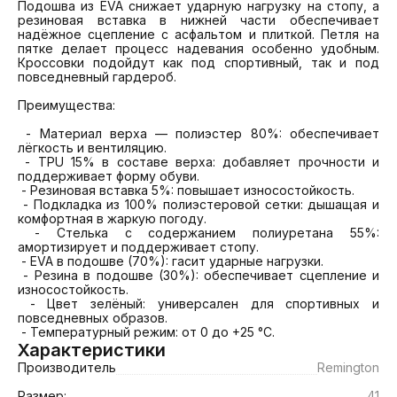
Подошва из EVA снижает ударную нагрузку на стопу, а 
резиновая вставка в нижней части обеспечивает 
надёжное сцепление с асфальтом и плиткой. Петля на 
пятке делает процесс надевания особенно удобным. 
Кроссовки подойдут как под спортивный, так и под 
повседневный гардероб.

Преимущества:

 - Материал верха — полиэстер 80%: обеспечивает 
лёгкость и вентиляцию.

 - TPU 15% в составе верха: добавляет прочности и 
поддерживает форму обуви.

 - Резиновая вставка 5%: повышает износостойкость.

 - Подкладка из 100% полиэстеровой сетки: дышащая и 
комфортная в жаркую погоду.

 - Стелька с содержанием полиуретана 55%: 
амортизирует и поддерживает стопу.

 - EVA в подошве (70%): гасит ударные нагрузки.

 - Резина в подошве (30%): обеспечивает сцепление и 
износостойкость.

 - Цвет зелёный: универсален для спортивных и 
повседневных образов.

 - Температурный режим: от 0 до +25 °C.
Характеристики
Производитель
Remington
Размер:
41