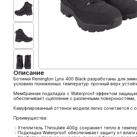
Описание
Ботинки Remington Lynx 400 Black разработаны для зим
условиях пониженных температур: прочный верх устойчи
Мембранная подкладка с Waterproof-эффектом защищает
обеспечивает сцепление с различными поверхностями, а
Камуфлированный оттенок модели легко сочетается с се
Преимущества:

 - Утеплитель Thinsulate 400g: сохраняет тепло в температурных условиях до -30 °C.

 - Подкладка Waterproof: обеспечивает защиту от влаги и комфорт при длительном ношении.
