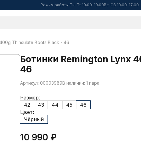
Режим работы:
Пн-Пт 10:00-19:00
Вс-Сб 10:00-17:00
00g Thinsulate Boots Black - 46
Ботинки Remington Lynx 40
46
Артикул: 00003989
В наличии: 1 пара
Размер:
42
43
44
45
46
Цвет:
Чёрный
10 990 ₽