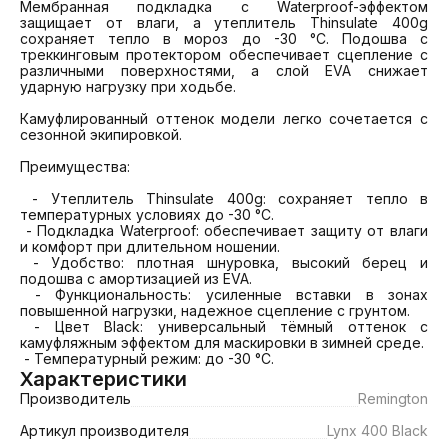
Мембранная подкладка с Waterproof-эффектом 
защищает от влаги, а утеплитель Thinsulate 400g 
сохраняет тепло в мороз до -30 °C. Подошва с 
треккинговым протектором обеспечивает сцепление с 
различными поверхностями, а слой EVA снижает 
ударную нагрузку при ходьбе. 

Камуфлированный оттенок модели легко сочетается с 
сезонной экипировкой.

Преимущества:

 - Утеплитель Thinsulate 400g: сохраняет тепло в 
температурных условиях до -30 °C.

 - Подкладка Waterproof: обеспечивает защиту от влаги 
и комфорт при длительном ношении.

 - Удобство: плотная шнуровка, высокий берец и 
подошва с амортизацией из EVA.

 - Функциональность: усиленные вставки в зонах 
повышенной нагрузки, надежное сцепление с грунтом.

 - Цвет Black: универсальный тёмный оттенок с 
камуфляжным эффектом для маскировки в зимней среде.

 - Температурный режим: до -30 °C.
Характеристики
Производитель
Remington
Артикул производителя
Lynx 400 Black