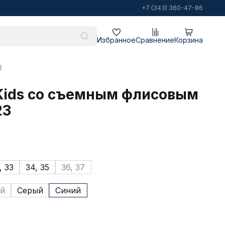
+7 (343) 360-47-86
Избранное
Сравнение
Корзина
3
Kids со съемным флисовым
23
, 33
34, 35
36, 37
й
Серый
Синий