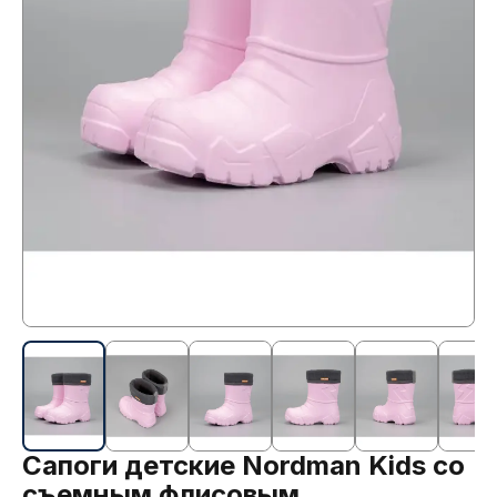
Сапоги детские Nordman Kids со
съемным флисовым