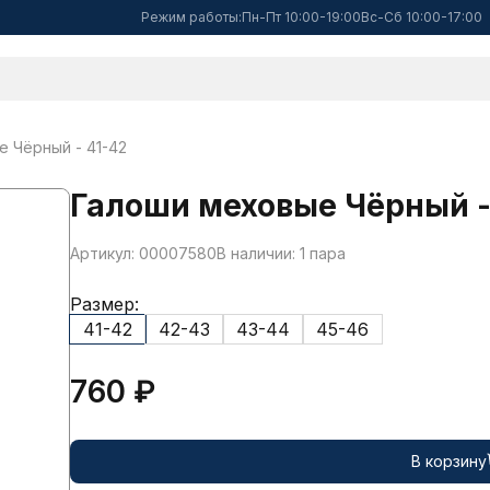
Режим работы:
Пн-Пт 10:00-19:00
Вс-Сб 10:00-17:00
 Чёрный - 41-42
Галоши меховые Чёрный -
Артикул: 00007580
В наличии: 1 пара
Размер:
41-42
42-43
43-44
45-46
760 ₽
В корзину