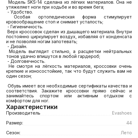
 Модель SKS-14 сделана из лёгких материалов. Она не 
утяжеляет ноги при ходьбе и во время бега;

 - Удобство. 

 Особая ортопедическая форма стимулирует 
кровообращение стоп и снимает усталость;

 - Гигиеничность. 

 Верх кроссовок сделан из дышащего материала. Внутри 
постоянно циркулирует воздух, избавляя от конденсата 
и не позволяя ногам запотевать;

 - Дизайн. 

 Модель выглядит стильно, а расцветки нейтральных 
тонов удачно впишутся в любой гардероб;

 - Долговечность. 

 Не смотря на лёгкость материалов, кроссовки очень 
крепкие и износостойкие, так что будут служить вам не 
один сезон;

 Обувь имеет все необходимые сертификаты качества и 
соответствия. Закажите кроссовки прямо сейчас и 
занимайтесь спортом или активным отдыхом с 
комфортом для ног.
Характеристики
Производитель
Еvashoes
Размер:
44
Сезон:
Лето