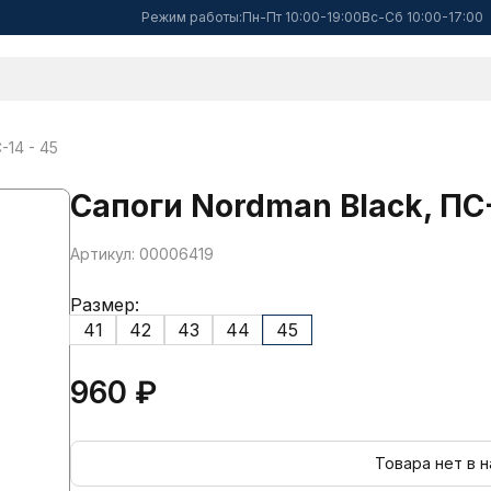
Режим работы:
Пн-Пт 10:00-19:00
Вс-Сб 10:00-17:00
-14 - 45
Сапоги Nordman Black, ПС-
Артикул: 00006419
Размер:
41
42
43
44
45
960 ₽
Товара нет в 