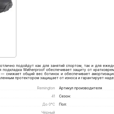
 отлично подойдут как для занятий спортом, так и для ежед
я подкладка Watherproof обеспечивает защиту от кратковрем
VA — снижает общий вес ботинок и обеспечивает амортизацио
авленным протектором защищает от износа и гарантирует над
Remington
Артикул производителя
41
Сезон:
До 0°C
Пол:
Чёрный