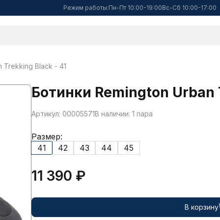
Режим работы:
Пн-Пт 10:00-19:00
Вс-Сб 10:00-17:00
Trekking Black - 41
Ботинки Remington Urban T
Артикул: 00005571
В наличии: 1 пара
Размер:
41
42
43
44
45
11 390 ₽
В корзину