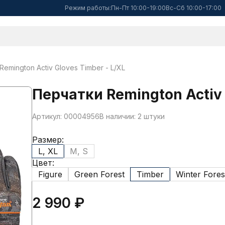
Режим работы:
Пн-Пт 10:00-19:00
Вс-Сб 10:00-17:00
emington Activ Gloves Timber - L/XL
Перчатки Remington Activ 
Артикул: 00004956
В наличии: 2 штуки
Размер:
L, XL
M, S
Цвет:
Figure
Green Forest
Timber
Winter Fores
2 990 ₽