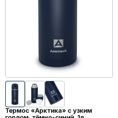
Термос «Арктика» с узким
горлом, тёмно-синий, 1л