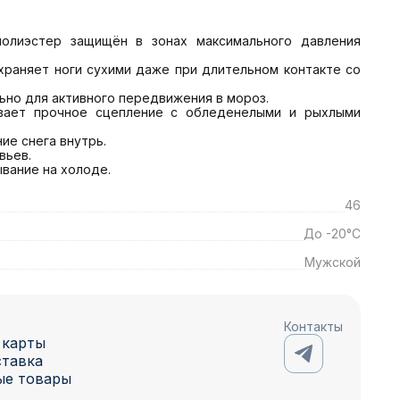
ывание на холоде.
46
До -20°C
Мужской
Контакты
 карты
ставка
ые товары