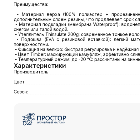
Преимущества:

 - Материал верха (100% полиэстер + прорезиненные вставки): прочный, устойчивый к износу и разрывам полиэстер защищён в зонах максимального давления 
дополнительным слоем резины, что продлевает срок слу
 - Материал подкладки (мембрана Waterproof): водонепроницаемая ткань эффективно блокирует влагу снаружи и сохраняет ноги сухими даже при длительном контакте со 
снегом или талой водой.

 - Утеплитель Thinsulate 200g: современное тонкое волокно сохраняет тепло, не добавляя лишнего объёма — оптимально для активного передвижения в мороз.

 - Подошва (EVA с резиновой вставкой): лёгкий материал снижает утомляемость, а резиновый слой обеспечивает прочное сцепление с обледенелыми и рыхлыми 
поверхностями.

 - Фиксация на велкро: быстрая регулировка и надёжная фиксация сапог по ноге предотвращают скольжение и попадание снега внутрь.

 - Цвет Timber: маскирующий камуфляж, эффективно сливающийся с заснеженным лесом, кустарником и стволами деревьев.

 - Температурный режим: до -20 °C: рассчитаны на зи
Характеристики
Производитель
Цвет:
Сезон: