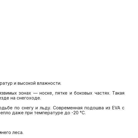
атур и высокой влажности. 

вимых зонах — носке, пятке и боковых частях. Такая 
де на снегоходе. 

дьбе по снегу и льду. Современная подошва из EVA с 
епло даже при температуре до -20 °C. 

его леса.
