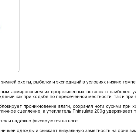
 зимней охоты, рыбалки и экспедиций в условиях низких темпер
ным армированием из прорезиненных вставок в наиболее уяз
ений как при ходьбе по пересечённой местности, так и при ез
локирует проникновение влаги, сохраняя ноги сухими при хо
ичное сцепление, а утеплитель Thinsulate 200g удерживает т
ся и надёжно фиксируются на ноге. 

ничьей одежды и снижает визуальную заметность на фоне зимн