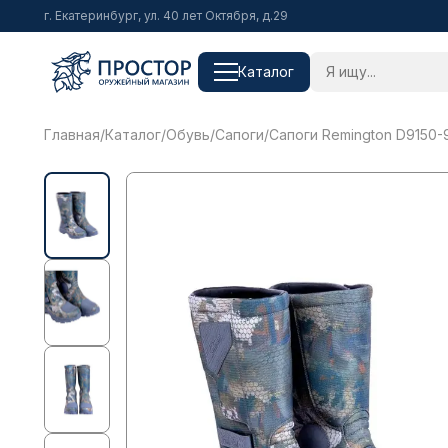
г. Екатеринбург, ул. 40 лет Октября, д.29
Каталог
Главная
/
Каталог
/
Обувь
/
Сапоги
/
Сапоги Remington D9150-9