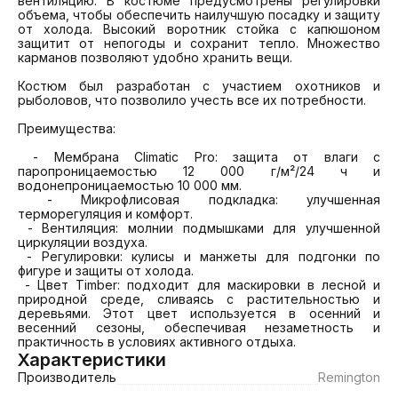
вентиляцию. В костюме предусмотрены регулировки 
объема, чтобы обеспечить наилучшую посадку и защиту 
от холода. Высокий воротник стойка с капюшоном 
защитит от непогоды и сохранит тепло. Множество 
карманов позволяют удобно хранить вещи. 

Костюм был разработан с участием охотников и 
рыболовов, что позволило учесть все их потребности.

Преимущества:

 - Мембрана Climatic Pro: защита от влаги с 
паропроницаемостью 12 000 г/м²/24 ч и 
водонепроницаемостью 10 000 мм.

 - Микрофлисовая подкладка: улучшенная 
терморегуляция и комфорт.

 - Вентиляция: молнии подмышками для улучшенной 
циркуляции воздуха.

 - Регулировки: кулисы и манжеты для подгонки по 
фигуре и защиты от холода.

 - Цвет Timber: подходит для маскировки в лесной и 
природной среде, сливаясь с растительностью и 
деревьями. Этот цвет используется в осенний и 
весенний сезоны, обеспечивая незаметность и 
практичность в условиях активного отдыха.
Характеристики
Производитель
Remington