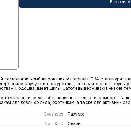
В корзину
й технологии комбинирования материала ЭВА с полиуритано
держанием каучука и полиуретана, которая делает обувь ус
ествам. Подошва имеет шипы. Сапоги выдерживают низкие тем
 материалов и меха обеспечивает тепло и комфорт. Упло
кам для ловли со льда, охотникам, а также для активных раб
Еvashoes
Размер:
До -60°C
Сезон: