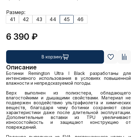
Размер:
41
42
43
44
45
46
6 390 ₽
В корзину
Описание
Ботинки Remington Ultra I Black разработаны для 
интенсивного использования в условиях повышенной 
влажности и непредсказуемой погоды. 

Верх выполнен из полиэстера, обладающего 
влагостойкими и дышащими свойствами. Материал не 
подвержен воздействию ультрафиолета и химических 
веществ, благодаря чему ботинки сохраняют свои 
характеристики даже после длительной эксплуатации. 
Дополнительные вставки из TPU увеличивают 
износостойкость и защищают конструкцию от 
повреждений. 

Подошва выполнена из EVA, поглощающего удары, и 