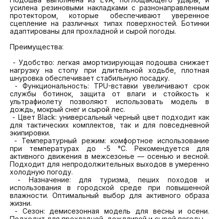
усилена резиновыми накладками с разнонаправленным 
протектором, которые обеспечивают уверенное 
сцепление на различных типах поверхностей. Ботинки 
адаптированы для прохладной и сырой погоды.

Преимущества:

 - Удобство: легкая амортизирующая подошва снижает 
нагрузку на стопу при длительной ходьбе, плотная 
шнуровка обеспечивает стабильную посадку.

 - Функциональность: TPU-вставки увеличивают срок 
службы ботинок, защита от влаги и стойкость к 
ультрафиолету позволяют использовать модель в 
дождь, мокрый снег и сырой лес.

 - Цвет Black: универсальный черный цвет подходит как 
для тактических комплектов, так и для повседневной 
экипировки.

 - Температурный режим: комфортное использование 
при температурах до -5 °C. Рекомендуется для 
активного движения в межсезонье — осенью и весной. 
Подходит для непродолжительных выходов в умеренно 
холодную погоду.

 - Назначение: для туризма, пеших походов и 
использования в городской среде при повышенной 
влажности. Оптимальный выбор для активного образа 
жизни.

 - Сезон: демисезонная модель для весны и осени. 
Подходит для прохладной, дождливой и сырой погоды.