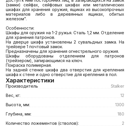
доступ к ним посторонних лиц, в запирающихся на замок 
(замки) сейфах, сейфовых шкафах или металлических 
шкафах для хранения оружия, ящиках из высокопрочных 
материалов либо в деревянных ящиках, обитых 
железом".

Особенности:

Шкафы для оружия на 1-2 ружья. Сталь 1,2 мм. Отделение 
для хранения патронов.

На дверце шкафа установлены 2 сувальдных замка. На 
трейзере 1 почтовый замок. 

Предназначены для хранения огнестрельного оружия.

Шкафы оборудованы отделением для патронов 
(трейзером), запирающимся на ключ.

Покраска полимерная.

На задней стенке шкафа два отверстия для крепления 
шкафа к стене и одно отверстие для крепления в пол.
Характеристики
Производитель
Stalker
Вес, кг:
12
Высота, мм:
1300
Глубина, мм:
180
Количество ложементов (стволов):
2