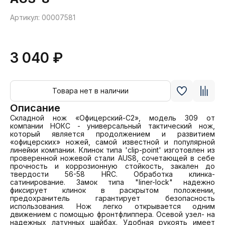
Артикул: 00007581
3 040 ₽
Товара нет в наличии
Описание
Складной нож «Офицерский-С2», модель 309 от 
компании НОКС - универсальный тактический нож, 
который является продолжением и развитием 
«офицерских» ножей, самой известной и популярной 
линейки компании. Клинок типа 'clip-point' изготовлен из 
проверенной ножевой стали AUS8, сочетающей в себе 
прочность и коррозионную стойкость, закален до 
твердости 56-58 HRC. Обработка клинка- 
сатинирование. Замок типа "liner-lock" надежно 
фиксирует клинок в раскрытом положении, 
предохранитель гарантирует безопасность 
использования. Нож легко открывается одним 
движением с помощью фронтфлиппера. Осевой узел- на 
надежных латунных шайбах. Удобная рукоять имеет 