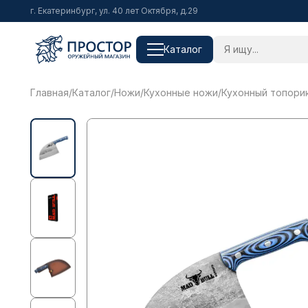
г. Екатеринбург, ул. 40 лет Октября, д.29
Каталог
Главная
/
Каталог
/
Ножи
/
Кухонные ножи
/
Кухонный топорик 