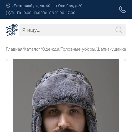
г. Екатеринбург, ул. 40 лет Октября, д.29
Пн-Пт 10:00-19:00
Вс-Сб 10:00-17:00
Главная
/
Каталог
/
Одежда
/
Головные уборы
/
Шапка-ушанка Remi