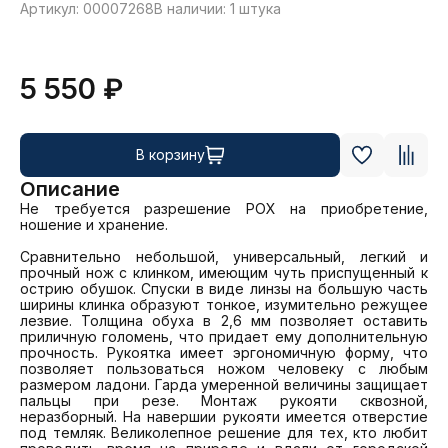
Артикул: 00007268
В наличии: 1 штука
5 550 ₽
В корзину
Описание
Не требуется разрешение РОХ на приобретение, 
ношение и хранение. 

Сравнительно небольшой, универсальный, легкий и 
прочный нож с клинком, имеющим чуть приспущенный к 
острию обушок. Спуски в виде линзы на большую часть 
ширины клинка образуют тонкое, изумительно режущее 
лезвие. Толщина обуха в 2,6 мм позволяет оставить 
приличную голомень, что придает ему дополнительную 
прочность. Рукоятка имеет эргономичную форму, что 
позволяет пользоваться ножом человеку с любым 
размером ладони. Гарда умеренной величины защищает 
пальцы при резе. Монтаж рукояти сквозной, 
неразборный. На навершии рукояти имеется отверстие 
под темляк. Великолепное решение для тех, кто любит 