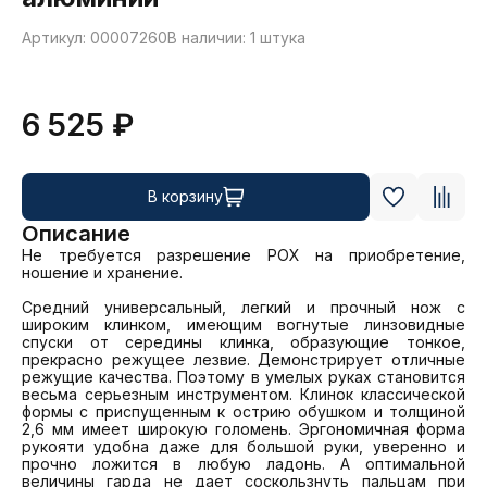
Артикул: 00007260
В наличии: 1 штука
6 525 ₽
В корзину
Описание
Не требуется разрешение РОХ на приобретение, 
ношение и хранение.

Средний универсальный, легкий и прочный нож с 
широким клинком, имеющим вогнутые линзовидные 
спуски от середины клинка, образующие тонкое, 
прекрасно режущее лезвие. Демонстрирует отличные 
режущие качества. Поэтому в умелых руках становится 
весьма серьезным инструментом. Клинок классической 
формы с приспущенным к острию обушком и толщиной 
2,6 мм имеет широкую голомень. Эргономичная форма 
рукояти удобна даже для большой руки, уверенно и 
прочно ложится в любую ладонь. А оптимальной 
величины гарда не дает соскользнуть пальцам при 