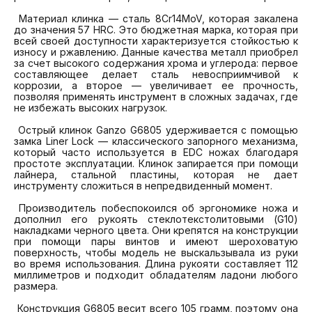
 Материал клинка — сталь 8Cr14MoV, которая закалена 
до значения 57 HRC. Это бюджетная марка, которая при 
всей своей доступности характеризуется стойкостью к 
износу и ржавлению. Данные качества металл приобрел 
за счет высокого содержания хрома и углерода: первое 
составляющее делает сталь невосприимчивой к 
коррозии, а второе — увеличивает ее прочность, 
позволяя применять инструмент в сложных задачах, где 
не избежать высоких нагрузок.

 Острый клинок Ganzo G6805 удерживается с помощью 
замка Liner Lock — классического запорного механизма, 
который часто используется в EDC ножах благодаря 
простоте эксплуатации. Клинок запирается при помощи 
лайнера, стальной пластины, которая не дает 
инструменту сложиться в непредвиденный момент.

 Производитель побеспокоился об эргономике ножа и 
дополнил его рукоять стеклотекстолитовыми (G10) 
накладками черного цвета. Они крепятся на конструкции 
при помощи пары винтов и имеют шероховатую 
поверхность, чтобы модель не выскальзывала из руки 
во время использования. Длина рукояти составляет 112 
миллиметров и подходит обладателям ладони любого 
размера.

 Конструкция G6805 весит всего 105 грамм, поэтому она 