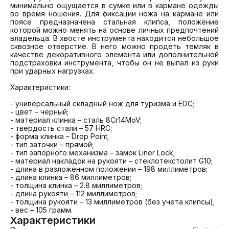
минимально ощущается в сумке или в кармане одежды 
во время ношения. Для фиксации ножа на кармане или 
поясе предназначена стальная клипса, положение 
которой можно менять на основе личных предпочтений 
владельца. В хвосте инструмента находится небольшое 
сквозное отверстие. В него можно продеть темляк в 
качестве декоративного элемента или дополнительной 
подстраховки инструмента, чтобы он не выпал из руки 
при ударных нагрузках.

Характеристики:

- универсальный складный нож для туризма и EDC;

- цвет – черный;

- материал клинка – сталь 8Cr14MoV;

- твердость стали – 57 HRC;

- форма клинка – Drop Point;

- тип заточки – прямой;

- тип запорного механизма – замок Liner Lock;

- материал накладок на рукояти – стеклотекстолит G10;

- длина в разложенном положении – 198 миллиметров;

- длина клинка – 86 миллиметров;

- толщина клинка – 2.8 миллиметров;

- длина рукояти – 112 миллиметров;

- толщина рукояти – 13 миллиметров (без учета клипсы);

- вес – 105 грамм.
Характеристики