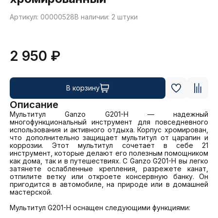
Артикул: 00000528
В наличии: 2 штуки
2 950 ₽
В корзину
Описание
Мультитул Ganzo G201-H — надежный 
многофункциональный инструмент для повседневного 
использования и активного отдыха. Корпус хромирован, 
что дополнительно защищает мультитул от царапин и 
коррозии. Этот мультитул сочетает в себе 21 
инструмент, которые делают его полезным помощником 
как дома, так и в путешествиях. С Ganzo G201-H вы легко 
затянете ослабленные крепления, разрежете канат, 
отпилите ветку или откроете консервную банку. Он 
пригодится в автомобиле, на природе или в домашней 
мастерской.

Мультитул G201-H оснащен следующими функциями:
