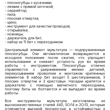
- плоскогубцы с кусачками;

- лезвие с прямой заточкой;

- серрейтор;

- пила;

- плоская отвертка;

- шило;

- инструмент для зачистки проводов;

- открывалка;

- ножницы;

- держатель для бит;

- набор из 11 бит с переходником.

Центральный элемент мультитула — подпружиненные 
плоскогубцы. Они автоматически возвращаются в 
исходное положение после сжатия, что упрощает 
использование и снижает усталость рук во время 
работы с инструментом. Плоскогубцы отлично 
справляются с удерживанием мелких деталей, 
перекусыванием проволоки и монтажом крепежных 
элементов. В набор бит входят 5 шестигранников, 3 
плоских отвертки и 3 крестовых. Насадки крепятся к 
держателю с помощью магнитного переходника, 
поэтому биты не болтаются и не выпадают во время 
работы.

Все инструменты мультитула изготовлены из 
высококачественных сталей 440, 5Cr14 и 2Cr13, которые 
отличается высокой прочностью и устойчивостью к 