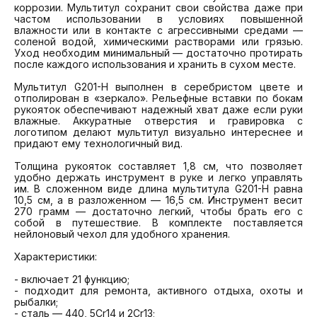
коррозии. Мультитул сохранит свои свойства даже при 
частом использовании в условиях повышенной 
влажности или в контакте с агрессивными средами — 
соленой водой, химическими растворами или грязью. 
Уход необходим минимальный — достаточно протирать 
после каждого использования и хранить в сухом месте.

Мультитул G201-H выполнен в серебристом цвете и 
отполирован в «зеркало». Рельефные вставки по бокам 
рукояток обеспечивают надежный хват даже если руки 
влажные. Аккуратные отверстия и гравировка с 
логотипом делают мультитул визуально интереснее и 
придают ему технологичный вид.

Толщина рукояток составляет 1,8 см, что позволяет 
удобно держать инструмент в руке и легко управлять 
им. В сложенном виде длина мультитула G201-H равна 
10,5 см, а в разложенном — 16,5 см. Инструмент весит 
270 грамм — достаточно легкий, чтобы брать его с 
собой в путешествие. В комплекте поставляется 
нейлоновый чехол для удобного хранения.

Характеристики:

- включает 21 функцию;

- подходит для ремонта, активного отдыха, охоты и 
рыбалки;

- сталь — 440, 5Cr14 и 2Cr13;
