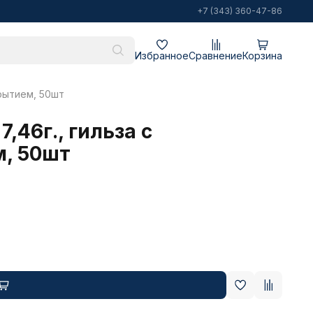
+7 (343) 360-47-86
Избранное
Сравнение
Корзина
крытием, 50шт
,46г., гильза с
, 50шт