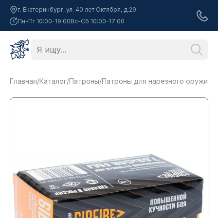
г. Екатеринбург, ул. 40 лет Октября, д.29
Пн-Пт 10:00-19:00
Вс-Сб 10:00-17:00
Главная
/
Каталог
/
Патроны
/
Патроны для нарезного оружия
/
П