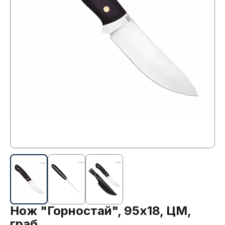
Нож "Горностай", 95х18, ЦМ,
граб