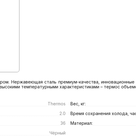
ером. Нержавеющая сталь премиум-качества, инновационные т
высокими температурными характеристиками – термос объемом
Thermos
Вес, кг:
2.0
Время сохранения холода, час
36
Материал:
Чёрный