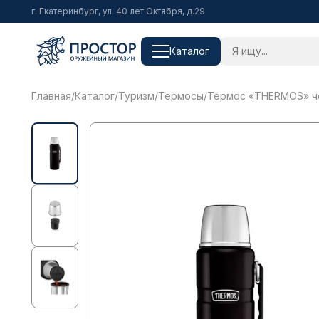
г. Екатеринбург, ул. 40 лет Октября, д.29
Каталог
Главная
/
Каталог
/
Туризм
/
Термосы
/
Термос «THERMOS» чё