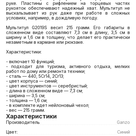
руке. Пластины с рифлением на торцевых частях 
рукояток обеспечивают надежный хват. Мультитул не 
выскальзывает из рук даже при работе в сложных 
условиях, например, в дождливую погоду.

Мультитул G2019S весит 215 грамм. Его габариты в 
сложенном виде составляют 7,3 см в длину, 3,5 см в 
ширину и 1,6 см в толщину, что делает его практически 
незаметным в кармане или рюкзаке.

Характеристики:

- включает 10 функций;

- подходит для туризма, активного отдыха, мелких 
работ по дому или ремонта техники;

- сталь — 440, 5Cr14, 2Cr13;

- цвет корпуса — синий;

- цвет инструментов — серебристый;

- длина в сложенном виде — 7,3 см;

- ширина — 3,5 см;

- толщина — 1,6 см;

- в комплекте идет нейлоновый чехол;

- вес — 215 грамм.
Характеристики
Производитель
Ganzo
Цвет:
Синий