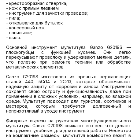
- крестообразная отвертка;

- нож с прямым лезвием;

- инструмент для зачистки проводов;

- пила;

- открывалка для бутылок;

- консервный нож;

- напильник;

- шило.

Основной инструмент мультитула Ganzo G2019S — 
плоскогубцы с функцией кусачек. Они легко 
перекусывают проволоку и удерживают мелкие детали, 
что полезно при ремонте техники или обработке 
металлических элементов.

Ganzo G2019S изготовлен из прочных нержавеющих 
сталей 440, 5Cr14 и 2Cr13, которые обеспечивают 
надежную защиту от коррозии и износа. Инструменты 
сохранят свою остроту и функциональность даже при 
применении в сложных условиях, например, во влажной 
среде. Мультитул подходит для туристов, охотников и 
мастеров, которым требуется долговечный и 
неприхотливый в уходе инструмент.

Фигурные вырезы на рукоятках многофункционального 
мультитула Ganzo G2019S снижают его вес, что делает 
инструмент удобным для длительной работы. Несмотря 
на компактные размеры, мультитул комфортно лежит в 