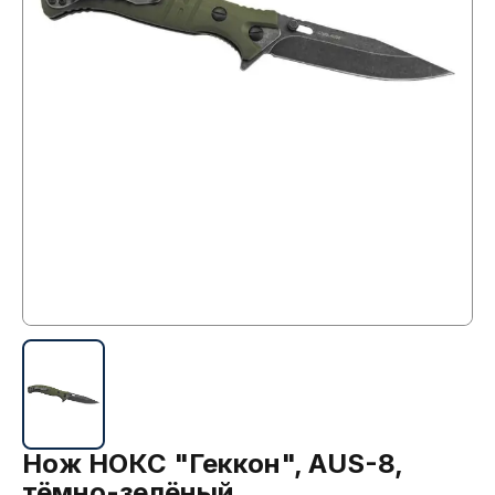
Нож НОКС "Геккон", AUS-8,
тёмно-зелёный