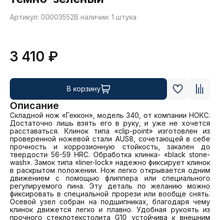
Артикул: 00003552
В наличии: 1 штука
3 410 ₽
В корзину
Описание
Складной нож «Геккон», модель 340, от компании НОКС. 
Достаточно лишь взять его в руку, и уже не хочется 
расставаться. Клинок типа «clip-point» изготовлен из 
проверенной ножевой стали AUS8, сочетающей в себе 
прочность и коррозионную стойкость, закален до 
твердости 56-59 HRC. Обработка клинка- «black stone-
wash». Замок типа «liner-lock» надежно фиксирует клинок 
в раскрытом положении. Нож легко открывается одним 
движением с помощью флиппера или специального 
регулируемого пина. Эту деталь по желанию можно 
фиксировать в специальной прорези или вообще снять. 
Осевой узел собран на подшипниках, благодаря чему 
клинок движется легко и плавно. Удобная рукоять из 
прочного стеклотекстолита G10 устойчива к внешним 