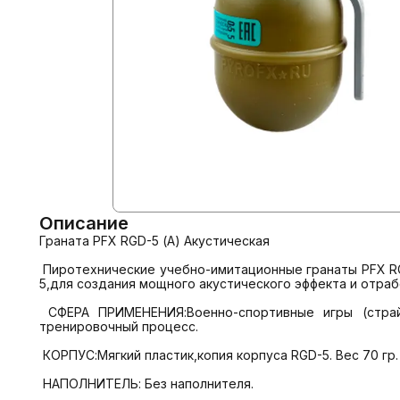
Описание
Граната PFX RGD-5 (А) Акустическая

 Пиротехнические учебно-имитационные гранаты PFX RGD-5  по своему принципу инициации и работы являются нелетальными аналогами отечественных боевых гранат RGD-
5,для создания мощного акустического эффекта и отраб
 СФЕРА ПРИМЕНЕНИЯ:Военно-спортивные игры (страйкбол, пейнтбол, лазертаг и т.п.), реконструкторские и военно- патриотические мероприятия,а также учебно-
тренировочный процесс.

 КОРПУС:Мягкий пластик,копия корпуса RGD-5. Вес 70 гр.

 НАПОЛНИТЕЛЬ: Без наполнителя.
