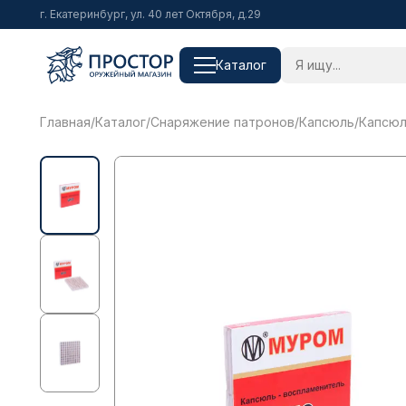
г. Екатеринбург, ул. 40 лет Октября, д.29
Каталог
Главная
/
Каталог
/
Снаряжение патронов
/
Капсюль
/
Капсюл