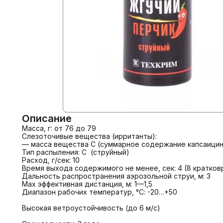
Описание
Масса, г: от 76 до 79

Слезоточивые вещества (ирританты):

— масса вещества C (суммарное содержание капсаицино
Тип распыления: С  (струйный)

Расход, г/сек: 10

Время выхода содержимого не менее, сек: 4 (8 кратков
Дальность распространения аэрозольной струи, м: 3

Мах эффективная дистанция, м: 1—1,5

Диапазон рабочих температур, °С: -20…+50

Высокая ветроустойчивость (до 6 м/с)
