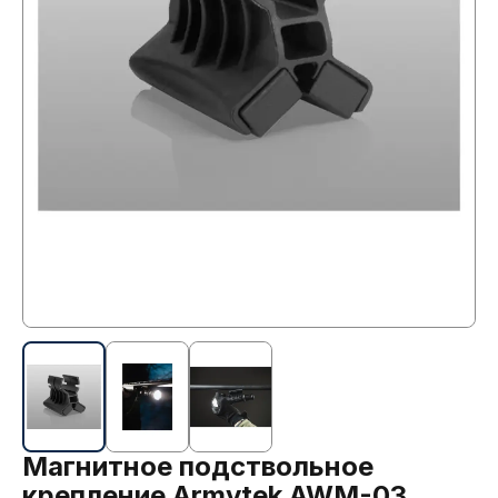
Магнитное подствольное
крепление Armytek AWM-03