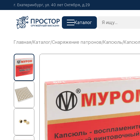
г. Екатеринбург, ул. 40 лет Октября, д.29
Каталог
Главная
/
Каталог
/
Снаряжение патронов
/
Капсюль
/
Капсюл