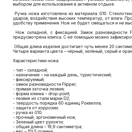
выбором для использования в активном отдыхе.

 Ручка ножа изготовлена из материала G10. Стеклотекстолит, имеет устойчивость к разного рода внешним воздействиям. Неплохо поддаётся окрашиванию, защищён от 
ударов, воздействия высоких температур, от влаги. П
удобству применения. Нож не будет смещаться и не выск
 Нож складной, с фиксацией. Замок разновидности Flipper. Отличная механика, легко раскрывается и закрывается, безопасен в применении. Для удобного ношения 
предусмотрена клипса. С её помощью можно зафиксироват
 Общая длина изделия достигает чуть менее 20 сантиметров. Длина клинка – 8,6 сантиметра. Толщина клинка составляет три с половиной миллиметра. Весит нож 113,5 грамма. 
Четыре варианта цвета – чёрный, зелёный, серый и ора
​Характеристики ножа:​

- тип – складной;

- назначение – на каждый день, туристический;

- фиксируемый;

- замок разновидности Flipper;

- прямая заточка лезвия;

- форма клинка – drop-point;

- лезвие из стали марки D2;

- твёрдость порядка 60 единиц Роквелла;

- защита от коррозии;

- ручка из G10;

- прочный, эргономичный нож;

- Зеленый цвет рукояти;

- общая длина – 19,9 сантиметра;

- вес – 113,5 грамма;