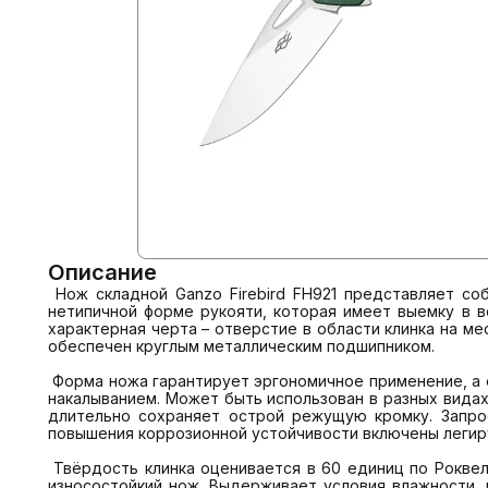
Описание
​ Нож складной Ganzo Firebird FH921 представляет со
нетипичной форме рукояти, которая имеет выемку в в
характерная черта – отверстие в области клинка на ме
обеспечен круглым металлическим подшипником.

 Форма ножа гарантирует эргономичное применение, а его клинок характеризуется универсальностью. Тип лезвия – drop-point. Хорошо справляется как с нарезанием, так и с 
накалыванием. Может быть использован в разных видах 
длительно сохраняет острой режущую кромку. Запрос
повышения коррозионной устойчивости включены легирую
 Твёрдость клинка оценивается в 60 единиц по Роквеллу, плюс-минус. Это великолепный показатель для ножевой продукции. Очень устойчивый к повреждениям, крепкий, 
износостойкий нож. Выдерживает условия влажности, 