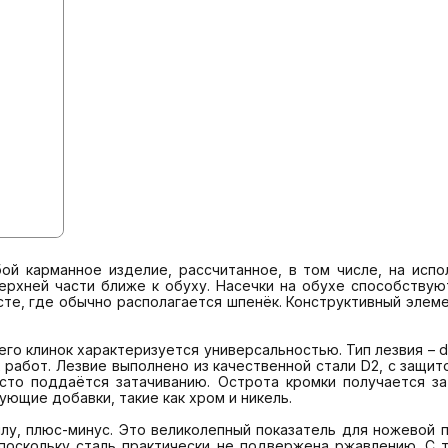
бой карманное изделие, рассчитанное, в том числе, на исп
ерхней части ближе к обуху. Насечки на обухе способствую
сте, где обычно располагается шпенёк. Конструктивный элеме
работ. Лезвие выполнено из качественной стали D2, с защит
то поддаётся затачиванию. Острота кромки получается за
щие добавки, такие как хром и никель.

поскольку сталь практически не подвержена ржавлению. С 