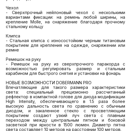
Чехол

- Сверхпрочный нейлоновый чехол с несколькими 
вариантами фиксации: на ремень любой ширины, на 
крепление Molle, на снаряжение благодаря прочному 
стальному кольцу

Клипса

- Стальная клипса с износостойким черным титановым 
покрытием для крепления на одежде, снаряжении или 
ремне

Ремешок на руку

- Ремешок на руку из сверхпрочного паракорда с 
возможностью регулировать размер и стальным 
карабином для быстрого снятия и установки на фонарь

НОВЫЕ ВОЗМОЖНОСТИ DOBERMANN PRO

Впечатляющие для такого размера характеристики 
света: специальный прецизионно рассчитанный 
рефлектор в компактной голове для диода модификации 
High Intensity, обеспечивающего в 1.5 раза более 
высокую дальность света по сравнению с обычным 
диодом, и закаленное стекло с просветляющим 
покрытием создают узкий луч света с плавным 
переходом между центральным пятном и боковой 
засветкой при яркости в 1500 люмен. Диаметр пятна 
света составляет 10 метров на расстоянии 100 метров.
