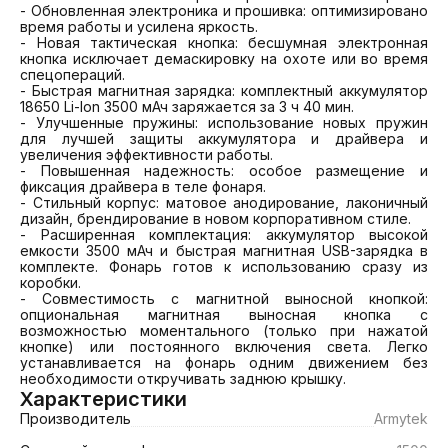
- Обновленная электроника и прошивка: оптимизировано 
время работы и усилена яркость.

- Новая тактическая кнопка: бесшумная электронная 
кнопка исключает демаскировку на охоте или во время 
спецопераций.

- Быстрая магнитная зарядка: комплектный аккумулятор 
18650 Li-Ion 3500 мАч заряжается за 3 ч 40 мин.

- Улучшенные пружины: использование новых пружин 
для лучшей защиты аккумулятора и драйвера и 
увеличения эффективности работы.

- Повышенная надежность: особое размещение и 
фиксация драйвера в теле фонаря.

- Стильный корпус: матовое анодирование, лаконичный 
дизайн, брендирование в новом корпоративном стиле.

- Расширенная комплектация: аккумулятор высокой 
емкости 3500 мАч и быстрая магнитная USB-зарядка в 
комплекте. Фонарь готов к использованию сразу из 
коробки.

- Совместимость с магнитной выносной кнопкой: 
опциональная магнитная выносная кнопка с 
возможностью моментального (только при нажатой 
кнопке) или постоянного включения света. Легко 
устанавливается на фонарь одним движением без 
необходимости откручивать заднюю крышку.
Характеристики
Производитель
Armytek