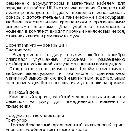
решение с аккумулятором и магнитным кабелем для 
зарядки от любого USB источника питания. Стандартный 
диаметр корпуса в 1 дюйм позволяет использовать 
фонарь с дополнительными тактическими аксессуарами: 
любыми подствольными креплениями и оригинальными 
выносными кнопками. Для удобного ежедневного 
ношения в комплект входят прочный нейлоновый чехол, 
стальная клипса и ремешок на руку.

Dobermann Pro — фонарь 2 в 1

Тактический

- Выдерживает отдачу оружия любого калибра 
благодаря улучшенным пружинам и размещению 
драйвера в усиленной капсуле с защитным компаундом

- Стандартное тело диаметром в 1 дюйм совместимо с 
любыми аксессуарами, в том числе с оригинальной 
магнитной выносной кнопкой и магнитным подствольным 
креплением для быстрого снятия и установки на оружие

На каждый день

- Компактный корпус, удобный чехол, стальная клипса и 
ремешок на руку для ежедневного ношения и 
применения

Продуманная комплектация

Грип-упор

- Травмобезопасный эргономичный силиконовый грип-
упор для удобного тактического хвата
