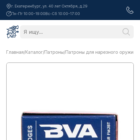
г. Екатеринбург, ул. 40 лет Октября, д.29
Пн-Пт 10:00-19:00
Вс-Сб 10:00-17:00
Главная
/
Каталог
/
Патроны
/
Патроны для нарезного оружия
/
П