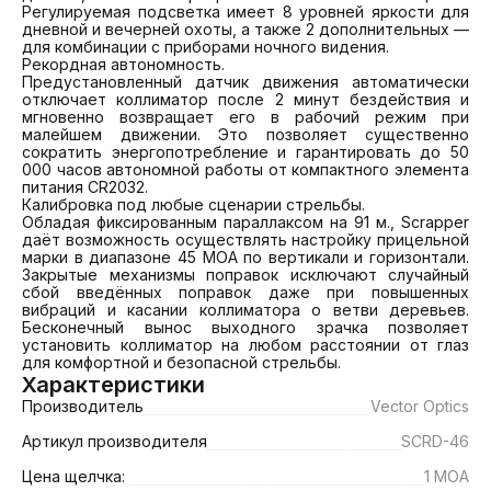
Регулируемая подсветка имеет 8 уровней яркости для 
дневной и вечерней охоты, а также 2 дополнительных — 
для комбинации с приборами ночного видения.

Рекордная автономность.

Предустановленный датчик движения автоматически 
отключает коллиматор после 2 минут бездействия и 
мгновенно возвращает его в рабочий режим при 
малейшем движении. Это позволяет существенно 
сократить энергопотребление и гарантировать до 50 
000 часов автономной работы от компактного элемента 
питания CR2032.

Калибровка под любые сценарии стрельбы.

Обладая фиксированным параллаксом на 91 м., Scrapper 
даёт возможность осуществлять настройку прицельной 
марки в диапазоне 45 MOA по вертикали и горизонтали. 
Закрытые механизмы поправок исключают случайный 
сбой введённых поправок даже при повышенных 
вибраций и касании коллиматора о ветви деревьев. 
Бесконечный вынос выходного зрачка позволяет 
установить коллиматор на любом расстоянии от глаз 
для комфортной и безопасной стрельбы.
Характеристики
Производитель
Vector Optics
Артикул производителя
SCRD-46
Цена щелчка:
1 MOA