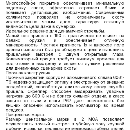
Многослойное покрытие обеспечивает минимальную 
задержку света, эффективно отражает блики и 
повышает детализацию изображения. Современный 
коллиматор позволяет не ограничивать охоту 
исключительно ясным днем, гарантируя отличную 
видимость цели даже в сумерках.

Идеальное решение для динамичной стрельбы.

Малый вес прицела в 190 г. практически не влияет на 
баланс оружия и обеспечивает отличную 
маневренность. Честная кратность 1х и широкое поле 
зрения позволяют быстро обнаружить цель и выполнить 
прицельный выстрел с двумя открытыми глаза. 
Коллиматорный прицел требует минимум времени для 
подготовки к выстрелу и является лучшим решением 
для динамичных сценариев охоты!

Прочная конструкция.

Прочный закрытый корпус из алюминиевого сплава 6061-
T6 надёжно защищает оптику и электронику от внешних 
воздействий, способствуя длительному сроку службы 
прицела. Скреппер способен выдерживать ударные 
нагрузки до 800 G и не боится сильной отдачи, а класс 
защиты от пыли и влаги IP67 даёт возможность без 
лишних опасений использовать коллиматор во время 
осадков.

Прицельная марка.

Размер центральной марки в 2 MOA позволяет 
осуществить точный выстрел в убойную зону крупной 
добычи, исключая перекрытие мелкомасштабных целей. 