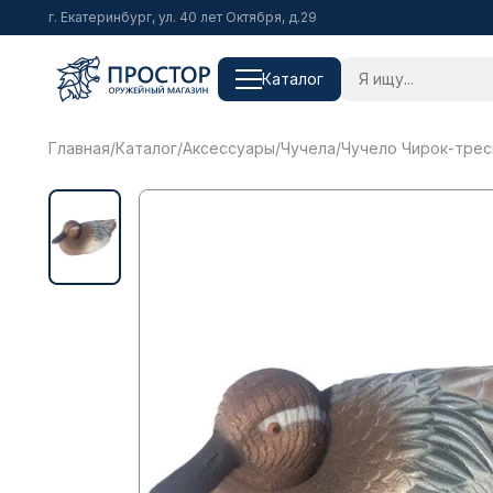
г. Екатеринбург, ул. 40 лет Октября, д.29
Каталог
Главная
/
Каталог
/
Аксессуары
/
Чучела
/
Чучело Чирок-трес